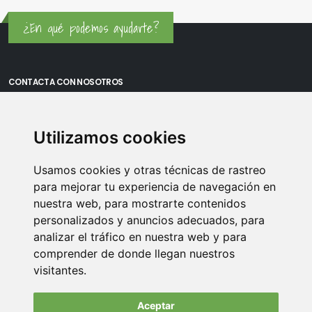
¿En qué podemos ayudarte?
CONTACTA CON NOSOTROS
Oficina Madrid: Sambara 80, Local 6, 28027 Madrid
Utilizamos cookies
Oficina Vitoria: Boulevard de Salburua 8, planta 3, 01002 - Vitoria-
Gasteiz
Usamos cookies y otras técnicas de rastreo
Teléfono: 900 373 886
para mejorar tu experiencia de navegación en
nuestra web, para mostrarte contenidos
Email:
info@memoriasusb.com
personalizados y anuncios adecuados, para
analizar el tráfico en nuestra web y para
comprender de donde llegan nuestros
visitantes.
Aceptar