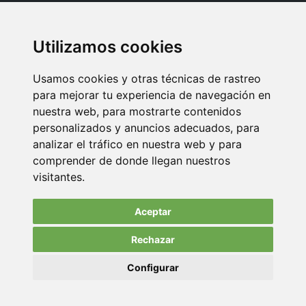
Oficina Madrid: Sambara 80, Local 6, 28027 Madrid
Utilizamos cookies
Oficina Vitoria: Boulevard de Salburua 8, planta 3, 01002 - Vitoria-
Gasteiz
Usamos cookies y otras técnicas de rastreo
Teléfono: 900 373 886
para mejorar tu experiencia de navegación en
nuestra web, para mostrarte contenidos
Email:
info@memoriasusb.com
personalizados y anuncios adecuados, para
analizar el tráfico en nuestra web y para
comprender de donde llegan nuestros
visitantes.
Aceptar
Rechazar
© Copyright 2022. All Rights Reserved.
Configurar
Aviso Legal
Política de privacidad
Política de cookies