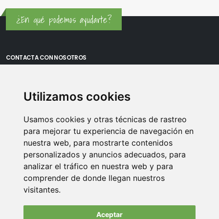
¿En qué podemos ayudarte?
CONTACTA CON NOSOTROS
Oficina Madrid: Sambara 80, Local 6, 28027 Madrid
Utilizamos cookies
Oficina Vitoria: Boulevard de Salburua 8, planta 3, 01002 - Vitoria-
Gasteiz
Usamos cookies y otras técnicas de rastreo
Teléfono: 900 373 886
para mejorar tu experiencia de navegación en
nuestra web, para mostrarte contenidos
Email:
info@memoriasusb.com
personalizados y anuncios adecuados, para
analizar el tráfico en nuestra web y para
comprender de donde llegan nuestros
visitantes.
Aceptar