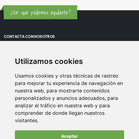
¿En qué podemos ayudarte?
CONTACTA CON NOSOTROS
Oficina Madrid: Sambara 80, Local 6, 28027 Madrid
Utilizamos cookies
Oficina Vitoria: Boulevard de Salburua 8, planta 3, 01002 - Vitoria-
Gasteiz
Usamos cookies y otras técnicas de rastreo
Teléfono: 900 373 886
para mejorar tu experiencia de navegación en
nuestra web, para mostrarte contenidos
Email:
info@memoriasusb.com
personalizados y anuncios adecuados, para
analizar el tráfico en nuestra web y para
comprender de donde llegan nuestros
visitantes.
Aceptar