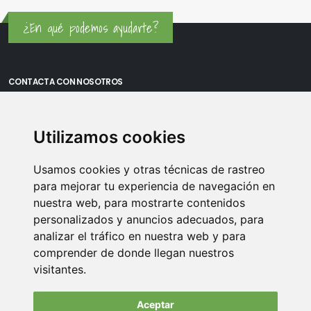
¿En qué podemos ayudarte?
CONTACTA CON NOSOTROS
Oficina Madrid: Sambara 80, Local 6, 28027 Madrid
Utilizamos cookies
Oficina Vitoria: Boulevard de Salburua 8, planta 3, 01002 - Vitoria-
Gasteiz
Usamos cookies y otras técnicas de rastreo
Teléfono: 900 373 886
para mejorar tu experiencia de navegación en
nuestra web, para mostrarte contenidos
Email:
info@memoriasusb.com
personalizados y anuncios adecuados, para
analizar el tráfico en nuestra web y para
comprender de donde llegan nuestros
visitantes.
Aceptar