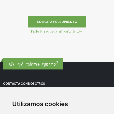
SOLICITA PRESUPUESTO
Recibirás respuesta en menos de 24h.
¿En qué podemos ayudarte?
CONTACTA CON NOSOTROS
Oficina Madrid: Sambara 80, Local 6, 28027 Madrid
Utilizamos cookies
Oficina Vitoria: Boulevard de Salburua 8, planta 3, 01002 - Vitoria-
Gasteiz