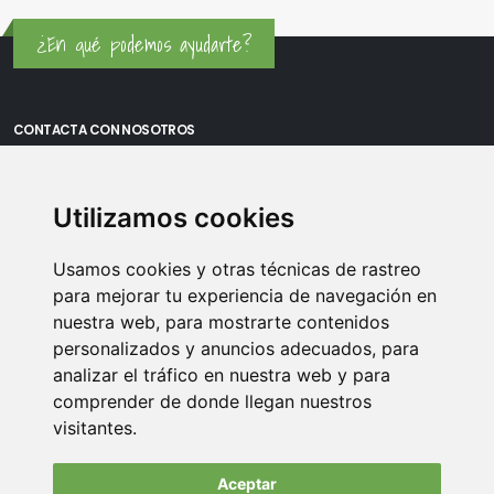
¿En qué podemos ayudarte?
CONTACTA CON NOSOTROS
Oficina Madrid: Sambara 80, Local 6, 28027 Madrid
Utilizamos cookies
Oficina Vitoria: Boulevard de Salburua 8, planta 3, 01002 - Vitoria-
Gasteiz
Usamos cookies y otras técnicas de rastreo
Teléfono: 900 373 886
para mejorar tu experiencia de navegación en
nuestra web, para mostrarte contenidos
Email:
info@memoriasusb.com
personalizados y anuncios adecuados, para
analizar el tráfico en nuestra web y para
comprender de donde llegan nuestros
visitantes.
Aceptar