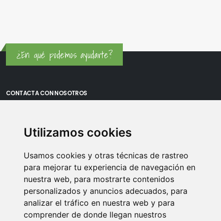
¿En qué podemos ayudarte?
CONTACTA CON NOSOTROS
Oficina Madrid: Sambara 80, Local 6, 28027 Madrid
Utilizamos cookies
Oficina Vitoria: Boulevard de Salburua 8, planta 3, 01002 - Vitoria-
Gasteiz
Usamos cookies y otras técnicas de rastreo
Teléfono: 900 373 886
para mejorar tu experiencia de navegación en
nuestra web, para mostrarte contenidos
Email:
info@memoriasusb.com
personalizados y anuncios adecuados, para
analizar el tráfico en nuestra web y para
comprender de donde llegan nuestros