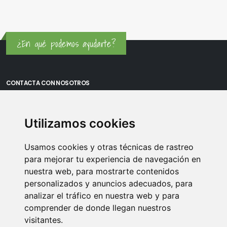
¿En qué podemos ayudarte?
CONTACTA CON NOSOTROS
Oficina Madrid: Sambara 80, Local 6, 28027 Madrid
Utilizamos cookies
Oficina Vitoria: Boulevard de Salburua 8, planta 3, 01002 - Vitoria-
Gasteiz
Usamos cookies y otras técnicas de rastreo
Teléfono: 900 373 886
para mejorar tu experiencia de navegación en
nuestra web, para mostrarte contenidos
Email:
info@memoriasusb.com
personalizados y anuncios adecuados, para
analizar el tráfico en nuestra web y para
comprender de donde llegan nuestros
visitantes.