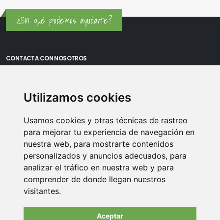
¿En qué podemos ayudarte?
CONTACTA CON NOSOTROS
Oficina Madrid: Sambara 80, Local 6, 28027 Madrid
Utilizamos cookies
Oficina Vitoria: Boulevard de Salburua 8, planta 3, 01002 - Vitoria-
Gasteiz
Usamos cookies y otras técnicas de rastreo
Teléfono: 900 373 886
para mejorar tu experiencia de navegación en
nuestra web, para mostrarte contenidos
Email:
info@memoriasusb.com
personalizados y anuncios adecuados, para
analizar el tráfico en nuestra web y para
comprender de donde llegan nuestros
visitantes.
Aceptar