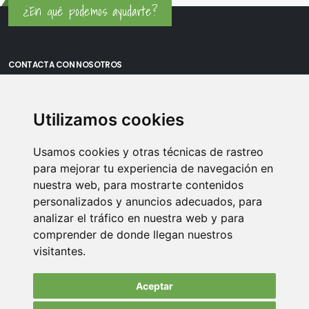
¿En qué podemos ayudarte?
CONTACTA CON NOSOTROS
Oficina Madrid: Sambara 80, Local 6, 28027 Madrid
Utilizamos cookies
Oficina Vitoria: Boulevard de Salburua 8, planta 3, 01002 - Vitoria-
Gasteiz
Usamos cookies y otras técnicas de rastreo
Teléfono: 900 373 886
para mejorar tu experiencia de navegación en
nuestra web, para mostrarte contenidos
Email:
info@memoriasusb.com
personalizados y anuncios adecuados, para
analizar el tráfico en nuestra web y para
comprender de donde llegan nuestros
visitantes.
Aceptar