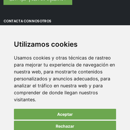
CONTACTA CON NOSOTROS
Oficina Madrid: Sambara 80, Local 6, 28027 Madrid
Utilizamos cookies
Oficina Vitoria: Boulevard de Salburua 8, planta 3, 01002 - Vitoria-
Gasteiz
Usamos cookies y otras técnicas de rastreo
Teléfono: 900 373 886
para mejorar tu experiencia de navegación en
nuestra web, para mostrarte contenidos
Email:
info@memoriasusb.com
personalizados y anuncios adecuados, para
analizar el tráfico en nuestra web y para
comprender de donde llegan nuestros
visitantes.
Aceptar
Rechazar