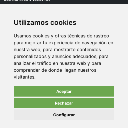
Oficina Madrid: Sambara 80, Local 6, 28027 Madrid
Utilizamos cookies
Oficina Vitoria: Boulevard de Salburua 8, planta 3, 01002 - Vitoria-
Gasteiz
Usamos cookies y otras técnicas de rastreo
Teléfono: 900 373 886
para mejorar tu experiencia de navegación en
nuestra web, para mostrarte contenidos
Email:
info@memoriasusb.com
personalizados y anuncios adecuados, para
analizar el tráfico en nuestra web y para
comprender de donde llegan nuestros
visitantes.
Aceptar
Rechazar
© Copyright 2022. All Rights Reserved.
Configurar
Aviso Legal
Política de privacidad
Política de cookies