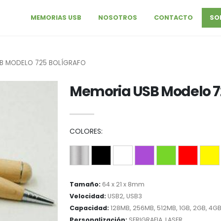
MEMORIAS USB
NOSOTROS
CONTACTO
SO
B MODELO 725 BOLÍGRAFO
Memoria USB Modelo 72
COLORES:
Tamaño:
64 x 21 x 8mm
Velocidad:
USB2, USB3
Capacidad:
128MB, 256MB, 512MB, 1GB, 2GB, 4GB
Personalización:
SERIGRAFIA, LASER