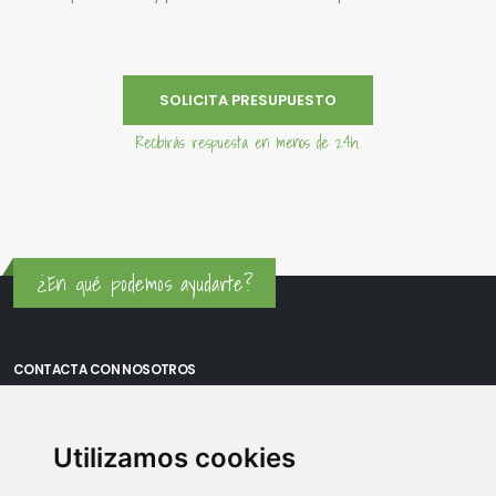
SOLICITA PRESUPUESTO
Recibirás respuesta en menos de 24h.
¿En qué podemos ayudarte?
CONTACTA CON NOSOTROS
Oficina Madrid: Sambara 80, Local 6, 28027 Madrid
Utilizamos cookies
Oficina Vitoria: Boulevard de Salburua 8, planta 3, 01002 - Vitoria-
Gasteiz